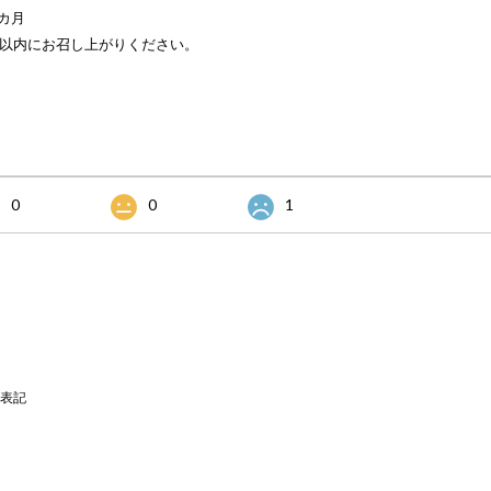
カ月
日以内にお召し上がりください。
0
0
1
表記