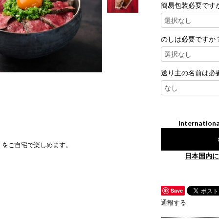
簡易包装必要です
のしは必要ですか
送り主の名前は必
Internationa
」をご自宅で楽しめます。
日本国内に
Save
通報する
。