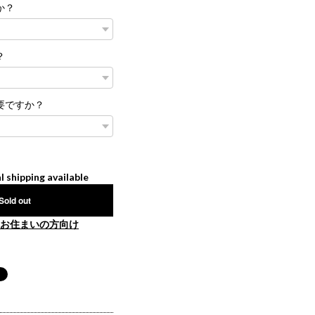
か？
？
要ですか？
l shipping available
Sold out
お住まいの方向け